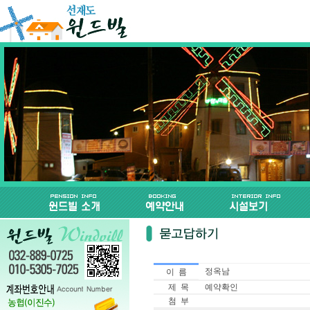
정옥남
이 름
제 목
예약확인
첨 부