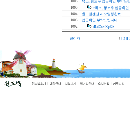
1006
목조, 황토우 입금확인 부탁드립
1005
>목조, 황토우 입금확인
1004
윈드빌펜션 리모델링완료~
1003
입급확인 부탁드립니다.
1002
rlLdCxxtKpZlz
관리자
1
[ 2 ]
[ 