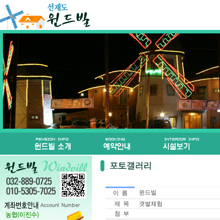
윈드빌
이 름
제 목
갯벌체험
첨 부