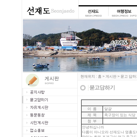
현재위치 : 홈 > 게시판 > 묻고 답
이 름
달걀
제 목
족구장이 있는 식당
첨 부
안녕하십니까
다름이 아니오라 선재도나 영흥도에