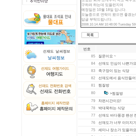
맛있는 회와 조개구이 먹고 족구도
구하려 하는데 있을런지여
예정일은 10월 18일 입니다.
오늘중으로 연락이 왔으면 좋겠는
답글 부탁드립니다.
2008.10.14 AM 10:48:00 Tuesday 59
번호
85
질문이요 ~
84
선재도 인심이 나쁜가요
83
족구장이 있는 식당
82
선재도에서 음식만들어
81
찜질방
80
>찜질방
79
차편시간이요!
78
박대묵하는 식당
77
선재도 바다풍경 팬션 
76
선재도가 너무 이미지
75
세미나 장소가 있을까요