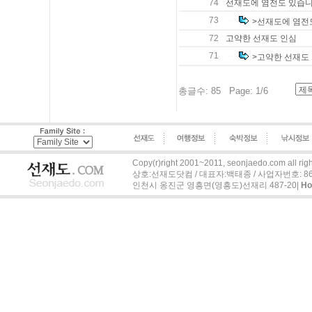
74
선재도에 염전도 있습
73
>선재도에 염전
72
고약한 선재도 인심
71
>고약한 선재도
총글수: 85 Page: 1/6
Copy(r)right 2001~2011, seonjaedo.com all righ
상호:선재도닷컴 / 대표자:백태종 / 사업자번호: 863-04
인천시 옹진군 영흥면(영흥도)선재리 487-20|
H