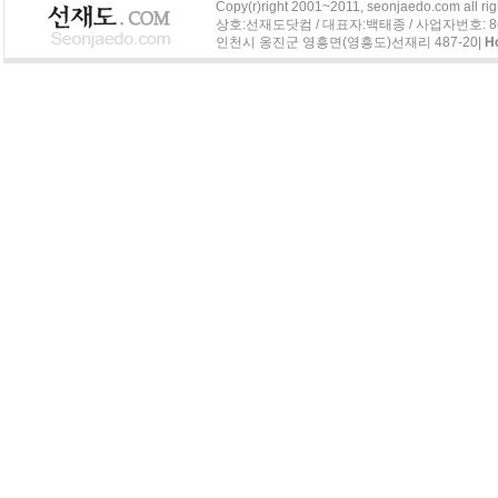
Copy(r)right 2001~2011, seonjaedo.com all rig
상호:선재도닷컴 / 대표자:백태종 / 사업자번호: 863-04
인천시 옹진군 영흥면(영흥도)선재리 487-20|
H