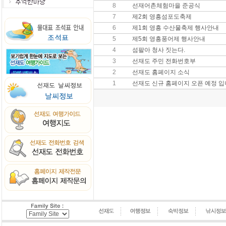
8
선재어촌체험마을 준공식
7
제2회 영흥섬포도축제
6
제1회 영흥 수산물축제 행사안내
5
제5회 영흥풍어제 행사안내
4
섬팔아 청사 짓는다.
3
선재도 주민 전화번호부
2
선재도 홈페이지 소식
1
선재도 신규 홈페이지 오픈 예정 입