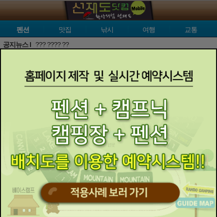
펜션
맛집
낚시
여행
교통
공지뉴스 l
??? ???? ??